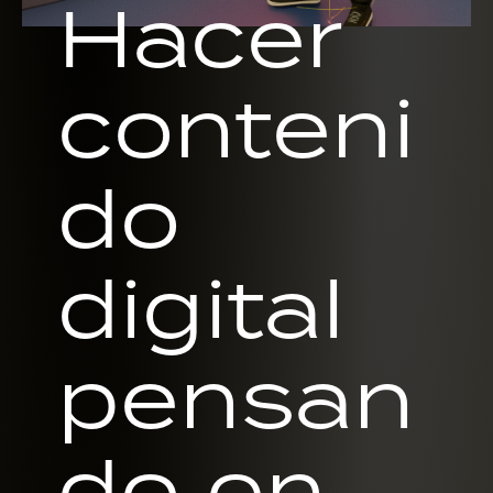
Hacer
conteni
do
digital
pensan
do en